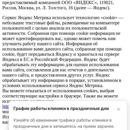
предоставляемый компанией ООО «ЯНДЕКС», 119021,
Россия, Москва, ул. Л. Толстого, 16 (далее — Яндекс).
Сервис Яндекс Метрика использует технологию «cookie» —
небольшие текстовые файлы, размещаемые на компьютере
пользователей с целью анализа их пользовательской
активности. Собранная при помощи cookie информация не
может идентифицировать вас, однако может помочь нам
улучшить работу нашего сайта. Информация об
использовании вами данного сайта, собранная при помощи
cookie, будет передаваться Яндексу и храниться на сервере
Яндекса в ЕС и Российской Федерации. Яндекс будет
обрабатывать эту информацию для оценки использования
вами сайта, составления для нас отчетов о деятельности
нашего сайта, и предоставления других услуг. Яндекс
обрабатывает эту информацию в порядке, установленном в
условиях использования сервиса Яндекс Метрика.
Вы можете отказаться от использования cookies, выбрав
соответствующие настройки в браузере. Также вы можете
использовать инструмент —
https://yandex.ru/support/metrika/general/opt-out.html
. Однако это
График работы клиники в праздничные дни
×
может повлиять на работу некоторых функций сайта.
Используя этот сайт, вы соглашаетесь на обработку данных о
Узнайте об изменении графика работы клиники в
вас Яндексом в порядке и целях, указанных выше
праздничные дни и запишитесь на прием заранее.