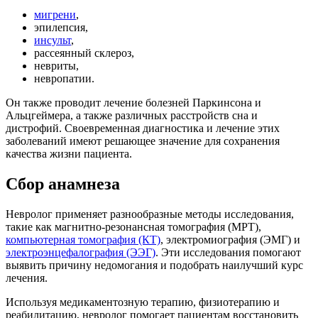
мигрени
,
эпилепсия,
инсульт
,
рассеянный склероз,
невриты,
невропатии.
Он также проводит лечение болезней Паркинсона и
Альцгеймера, а также различных расстройств сна и
дистрофий. Своевременная диагностика и лечение этих
заболеваний имеют решающее значение для сохранения
качества жизни пациента.
Сбор анамнеза
Невролог применяет разнообразные методы исследования,
такие как магнитно-резонансная томография (МРТ),
компьютерная томография (КТ)
, электромиография (ЭМГ) и
электроэнцефалография (ЭЭГ)
. Эти исследования помогают
выявить причину недомогания и подобрать наилучший курс
лечения.
Используя медикаментозную терапию, физиотерапию и
реабилитацию, невролог помогает пациентам восстановить