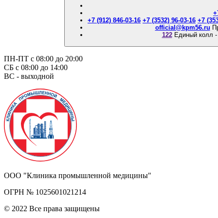
+
+7 (912) 846-03-16
+7 (3532) 96-03-16
+7 (35
official@kpm56.ru
П
122
Единый колл -
ПН-ПТ с 08:00 до 20:00
СБ с 08:00 до 14:00
ВС - выходной
ООО "Клиника промышленной медицины"
ОГРН № 1025601021214
© 2022 Все права защищены