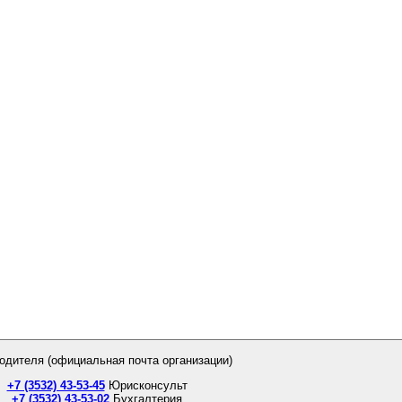
одителя (официальная почта организации)
+7 (3532) 43-53-45
Юрисконсульт
+7 (3532) 43-53-02
Бухгалтерия